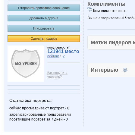
Комплименты
Отправить приватное сообщение
Комплиментов нет.
Вы не авторизованы! Чтоб
Добавить в друзья
Игнорировать
Сделать подарок
Метки лидеров
популярность:
121941 место
рейтинг
1
?
Интервью
Как получить
уровень?
Статистика портрета:
сейчас просматривают портрет - 0
зарегистрированные пользователи
посетившие портрет за 7 дней - 0